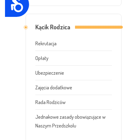
D
d
o
o
s
Kącik Rodzica
s
t
t
Rekrutacja
ę
ę
p
Opłaty
p
n
n
Ubezpieczenie
o
ś
o
Zajęcia dodatkowe
c
ś
i
Rada Rodziców
ć
.
Jednakowe zasady obowiązujące w
N
Naszym Przedszkolu
a
c