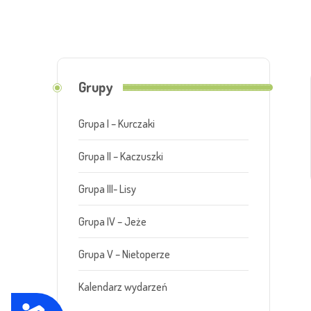
n
a
z
a
Grupy
w
i
Grupa I – Kurczaki
e
Grupa II – Kaczuszki
r
a
Grupa III- Lisy
s
Grupa IV – Jeże
y
s
Grupa V – Nietoperze
t
Kalendarz wydarzeń
e
m