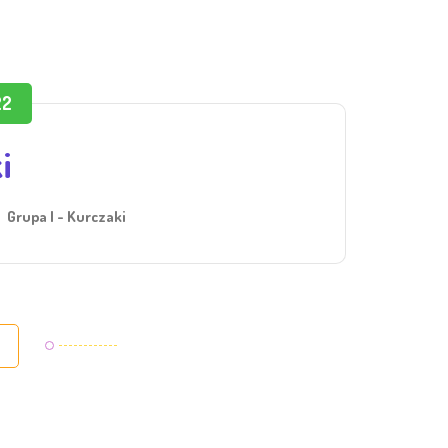
22
i
Grupa I - Kurczaki