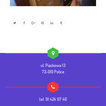
ul. Piaskowa 13
72-010 Police
tel. 91 424 07 46